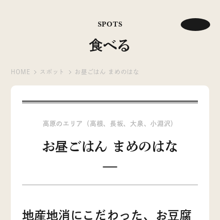
SPOTS
食べる
HOME
スポット
お昼ごはん まめのはな
高原のエリア（高根、長坂、大泉、小淵沢）
お昼ごはん まめのはな
地産地消にこだわった、お豆腐