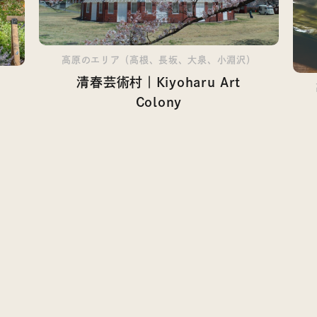
高原のエリア（高根、長坂、大泉、小淵沢）
）
清春芸術村｜Kiyoharu Art
Colony