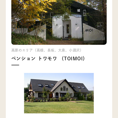
高原のエリア（高根、長坂、大泉、小淵沢）
ペンション トワモワ （TOIMOI）