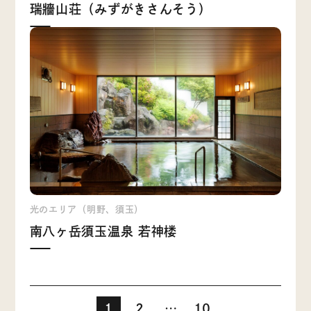
瑞牆山荘（みずがきさんそう）
光のエリア（明野、須玉）
南八ヶ岳須玉温泉 若神楼
1
2
…
10