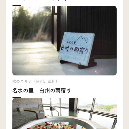
水のエリア（白州、武川）
名水の里 白州の雨宿り