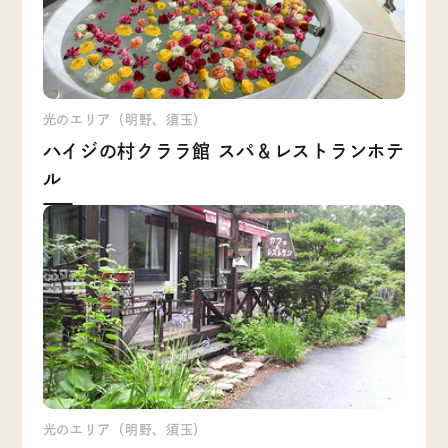
光のエリア（明野、須玉）
ハイジの村クララ館 スパ＆レストランホテ
ル
光のエリア（明野、須玉）