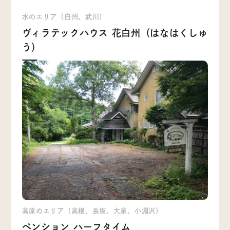
水のエリア（白州、武川）
ヴィラテックハウス 花白州（はなはくしゅ
う）
高原のエリア（高根、長坂、大泉、小淵沢）
ペンション ハーフタイム