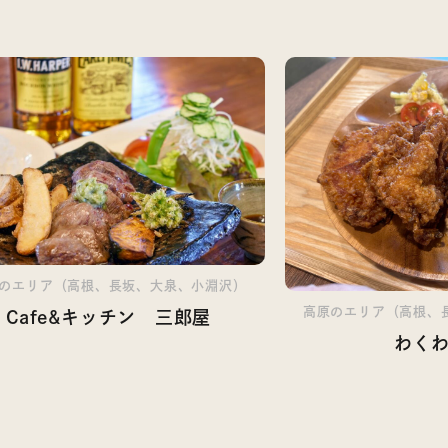
のエリア（高根、長坂、大泉、小淵沢）
高原のエリア（高根、
Cafe&キッチン 三郎屋
わく