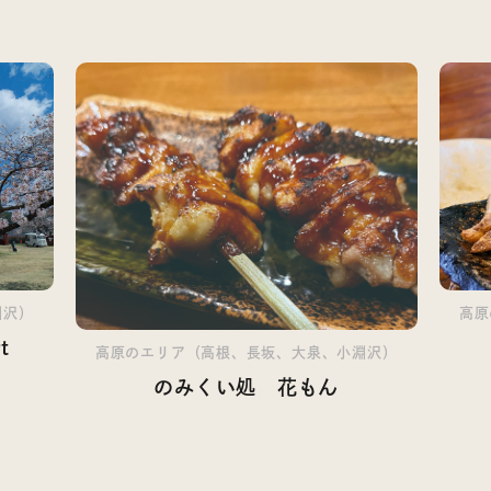
高原
淵沢）
t
高原のエリア（高根、長坂、大泉、小淵沢）
のみくい処 花もん