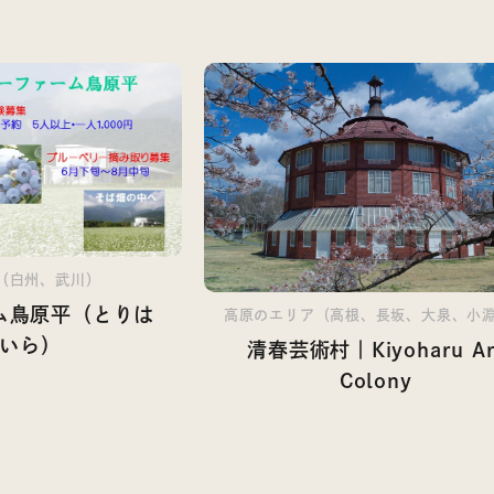
（白州、武川）
ム鳥原平（とりは
高原のエリア（高根、長坂、大泉、小
いら）
清春芸術村｜Kiyoharu Ar
Colony