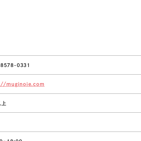
-8578-0331
://muginoie.com
以上