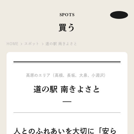
SPOTS
買う
HOME
スポット
道の駅 南きよさと
高原のエリア（高根、長坂、大泉、小淵沢）
道の駅 南きよさと
人とのふれあいを大切に「安ら