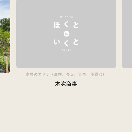
高原のエリア（高根、長坂、大泉、小淵沢）
）
木次商事