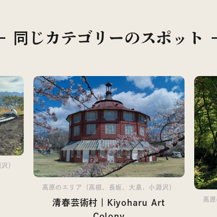
同じカテゴリーの
スポット
淵沢）
高原のエリア（高根、長坂、大泉、小淵沢）
高原
清春芸術村｜Kiyoharu Art
Colony