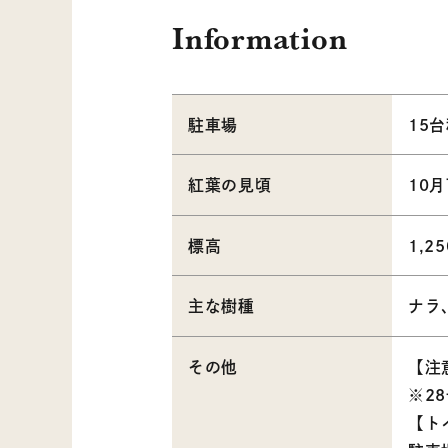
Information
駐車場
15
紅葉の見頃
10
標高
1,2
主な樹種
ナラ
その他
【注
※2
【ト