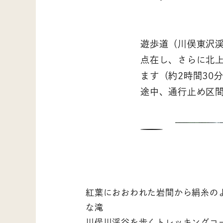
遊歩道（川俣東沢
点在し、さらに北
ます（約2時間30
途中、通行止め区
紅葉におおわれた岩間から絹糸の
な滝
川俣川渓谷を歩くトレッキングコ