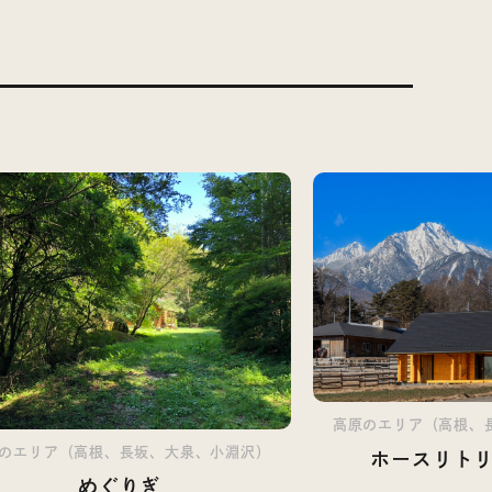
高原のエリア（高根、
のエリア（高根、長坂、大泉、小淵沢）
ホースリト
めぐりぎ