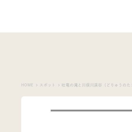
HOME
スポット
吐竜の滝と川俣川渓谷（どりゅうのた