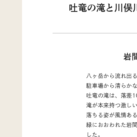
吐竜の滝と川俣
岩
八ヶ岳から流れ出
駐車場から清らかな
吐竜の滝は、落差1
滝が本来持つ激し
落ちる姿が風情あ
緑におおわれた岩
した。