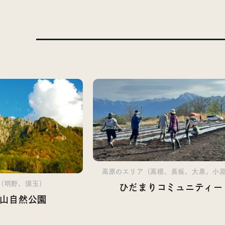
高原のエリア（高根、長坂、大泉、小
（明野、須玉）
ひだまりコミュニティー
山自然公園