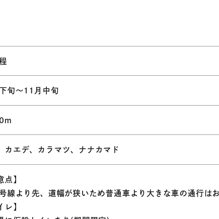
台程
月下旬～11月中旬
50m
、カエデ、カラマツ、ナナカマド
意点】
8号線より先、道幅が狭いため普通車より大きな車の通行は
イレ】