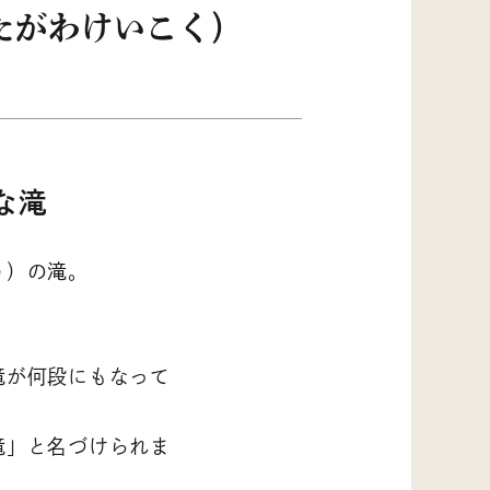
たがわけいこく）
な滝
う）の滝。
。
滝が何段にもなって
滝」と名づけられま