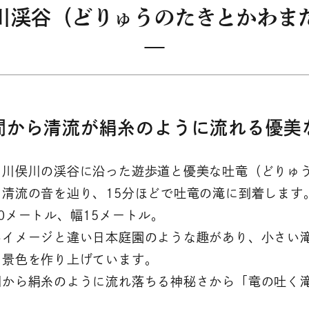
川渓谷（どりゅうのたきとかわま
間から清流が絹糸のように流れる優美
る川俣川の渓谷に沿った遊歩道と優美な吐竜（どりゅ
清流の音を辿り、15分ほどで吐竜の滝に到着します
0メートル、幅15メートル。
いイメージと違い日本庭園のような趣があり、小さい
る景色を作り上げています。
間から絹糸のように流れ落ちる神秘さから「竜の吐く