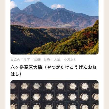
高原のエリア（高根、長坂、大泉、小淵沢）
八ヶ岳高原大橋（やつがたけこうげんおお
はし）