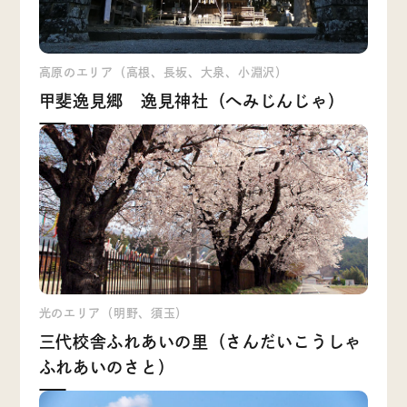
高原のエリア（高根、長坂、大泉、小淵沢）
甲斐逸見郷 逸見神社（へみじんじゃ）
光のエリア（明野、須玉）
三代校舎ふれあいの里（さんだいこうしゃ
ふれあいのさと）