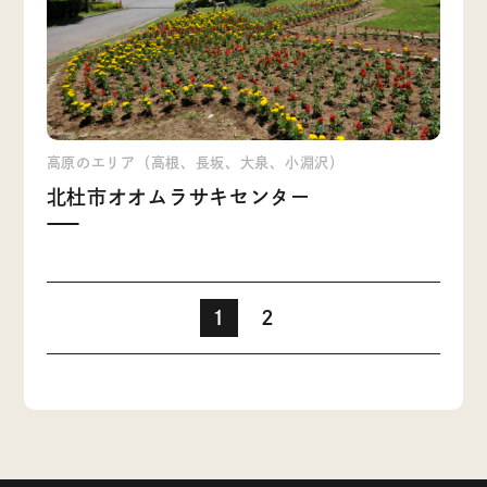
高原のエリア（高根、長坂、大泉、小淵沢）
北杜市オオムラサキセンター
1
2