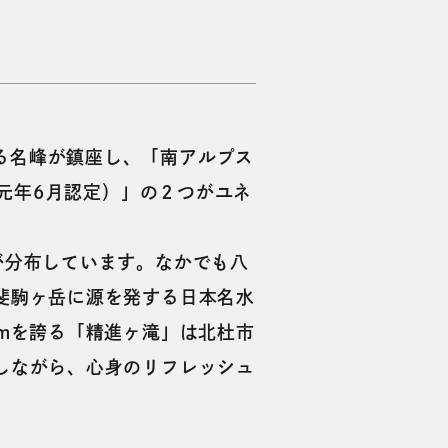
える名峰が鎮座し、「南アルプス
元年6月認定）」の２つがユネ
が分布しています。なかでも八
斐駒ヶ岳に源を発する日本名水
1mを誇る「精進ヶ滝」は北杜市
しながら、心身のリフレッシュ