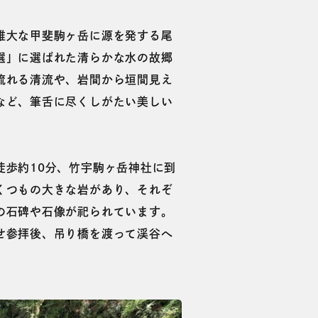
雄大な甲斐駒ヶ岳に源を発する尾
選」に選ばれた清らかな水の故郷
流れる清流や、岩間から垣間見え
など、筆舌に尽くしがたい美しい
。
徒歩約10分、竹宇駒ヶ岳神社に到
くつもの大きな岩があり、それぞ
の石碑や石像が祀られています。
せ参拝後、吊り橋を渡って渓谷へ