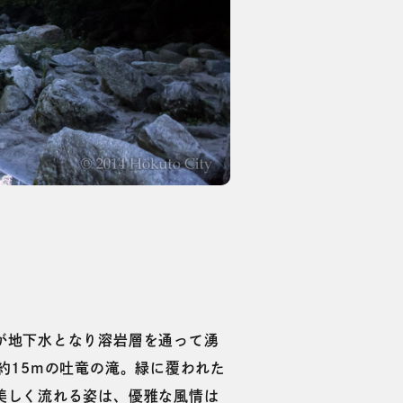
が地下水となり溶岩層を通って湧
約15mの吐竜の滝。緑に覆われた
美しく流れる姿は、優雅な風情は