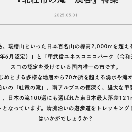
2025.05.01
、瑞牆山といった日本百名山の標高2,000mを超
6年6月認定）」と「甲武信ユネスコエコパーク（令和
スコの認定を受けている国内唯一の市です。
じめとする多様な地層から70か所を超える湧水や滝
沿いの「吐竜の滝」、南アルプスの懐深く、雄大な甲
、日本の滝100選にも選ばれた東日本最大落差12
トとなっています。清流沿いの遊歩道をトレッキング
はいかがでしょうか？