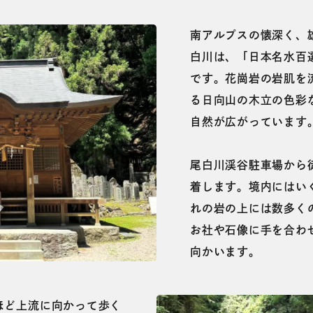
南アルプスの懐深く、
白川は、「日本名水百
です。花崗岩の岩肌を
る日向山の木立の色彩
自然が広がっています
尾白川渓谷駐車場から
着します。境内にはい
れの岩の上には数多く
お社や石像に手を合わ
向かいます。
ほど上流に向かって歩く