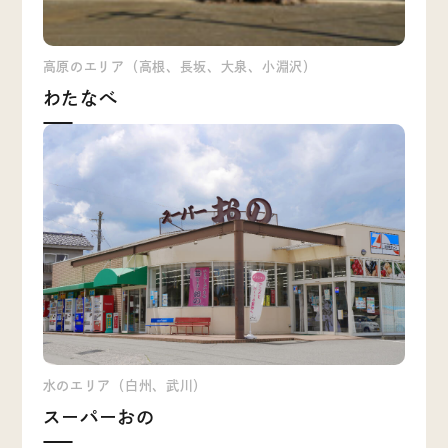
高原のエリア（高根、長坂、大泉、小淵沢）
わたなべ
水のエリア（白州、武川）
スーパーおの