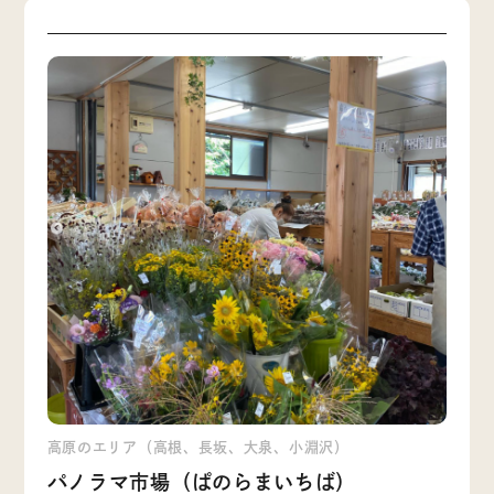
高原のエリア（高根、長坂、大泉、小淵沢）
パノラマ市場（ぱのらまいちば）