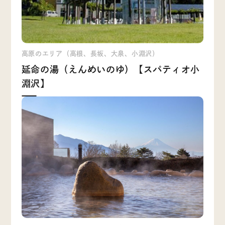
高原のエリア（高根、長坂、大泉、小淵沢）
延命の湯（えんめいのゆ）【スパティオ小
淵沢】