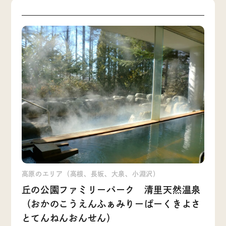
高原のエリア（高根、長坂、大泉、小淵沢）
丘の公園ファミリーパーク 清里天然温泉
（おかのこうえんふぁみりーぱーくきよさ
とてんねんおんせん）