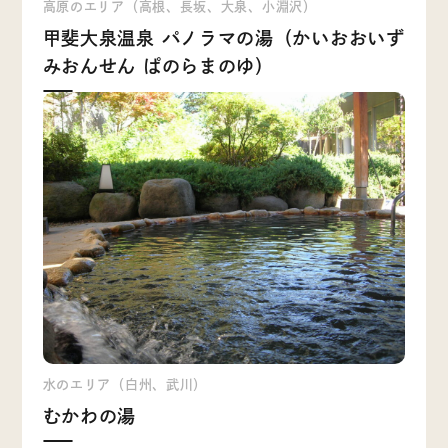
高原のエリア（高根、長坂、大泉、小淵沢）
甲斐大泉温泉 パノラマの湯（かいおおいず
みおんせん ぱのらまのゆ）
水のエリア（白州、武川）
むかわの湯