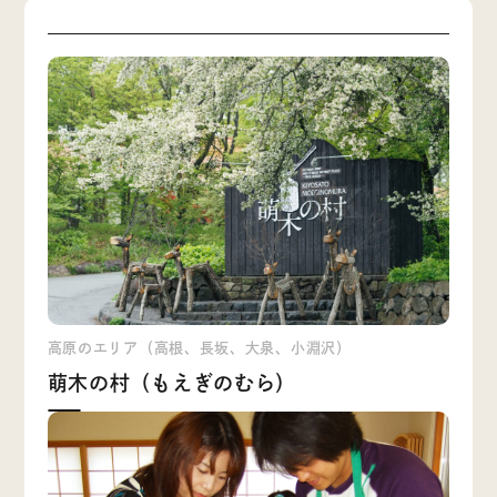
高原のエリア（高根、長坂、大泉、小淵沢）
萌木の村（もえぎのむら）