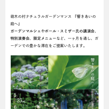
萌木の村ナチュラルガーデンマンス 『響きあいの
庭へ』
ガーデンマルシェ
や
ポール・スミザー氏の講演会
、
特別演奏会
、
限定メニュー
など、一ヶ月を通し、ガ
ーデンでの豊かな滞在をご提案いたします。