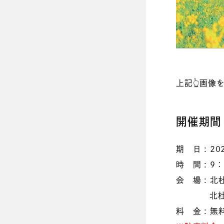
上記👆画像
開催期間
期 日 : 
時 間 : 9：
会 場 : 
北杜市明
料 金 : 無