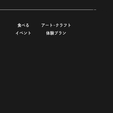
To Top
食べる
アート･クラフト
イベント
体験プラン