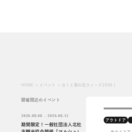
HOME
イベント
ほくと菜の花ウィーク2026！
開催間近のイベント
2026.08.08
2026.08.11
アウトドア
期間限定！一般社団法人北杜
市観光協会開催「マルシェ」
光のエリア