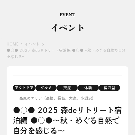
EVENT
イベント
HOME
イベント
●○● 2025 森deリトリート宿泊編 ●○●～秋・めぐる自然で自分
を感じる～
アウトドア
グルメ
交流
体験
宿泊型
高原のエリア（高根、長坂、大泉、小淵沢）
●○● 2025 森deリトリート宿
泊編 ●○●～秋・めぐる自然で
自分を感じる～