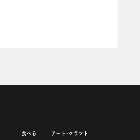
To Top
食べる
アート･クラフト