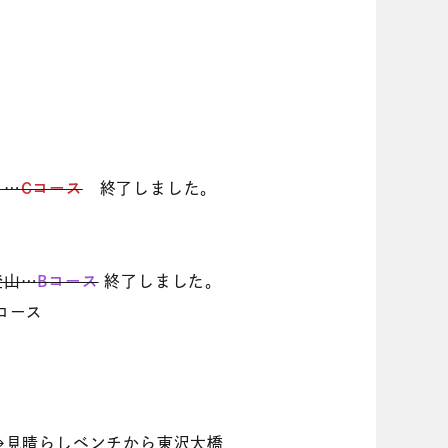
き…
Cコース
終了しました。
登山…
Bコース
終了しました。
コース
→見晴らしベンチから東沢大橋