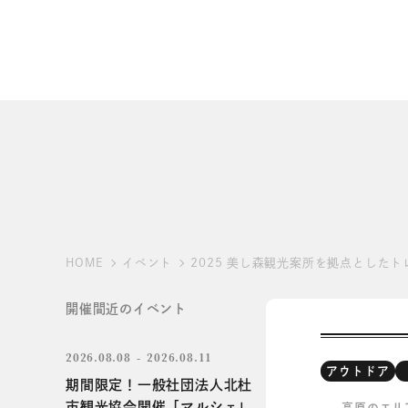
HOME
イベント
2025 美し森観光案所を拠点としたト
開催間近のイベント
2026.08.08
2026.08.11
アウトドア
期間限定！一般社団法人北杜
市観光協会開催「マルシェ」
高原のエリ