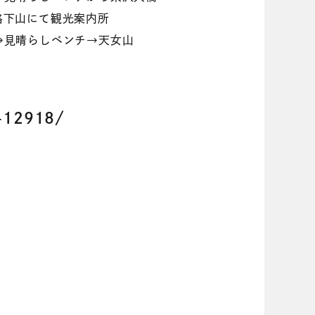
路下山にて観光案内所
→見晴らしベンチ→天女山
e-12918/