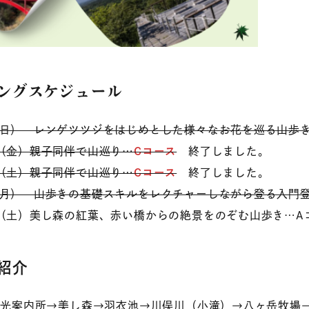
ングスケジュール
（日） レンゲツツジをはじめとした様々なお花を巡る山歩
日（金）親子同伴で山巡り…
Cコース
終了しました。
日（土）親子同伴で山巡り…
Cコース
終了しました。
（月） 山歩きの基礎スキルをレクチャーしながら登る入門
日（土）美し森の紅葉、赤い橋からの絶景をのぞむ山歩き…A
紹介
 観光案内所→美し森→羽衣池→川俣川（小滝）→八ヶ岳牧場