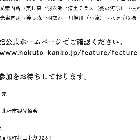
観光案内所→美し森→羽衣池→清里テラス（賽の河原）→往
 観光案内所→美し森→羽衣池→川俣川（小滝）→八ヶ岳牧場
記公式ホームページでご確認ください。
/www.hokuto-kanko.jp/feature/featur
参加をお待ちしております。
せ先
人北杜市観光協会
2
高根町村山北割3261