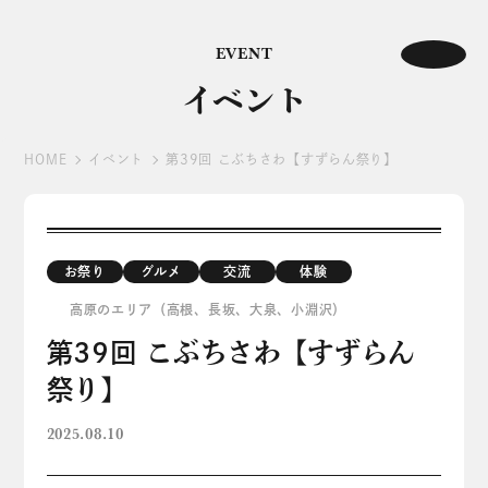
EVENT
イベント
HOME
イベント
第39回 こぶちさわ【すずらん祭り】
お祭り
グルメ
交流
体験
高原のエリア（高根、長坂、大泉、小淵沢）
第39回 こぶちさわ【すずらん
祭り】
2025.08.10